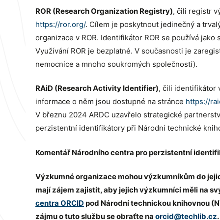
ROR (Research Organization Registry)
, čili registr
https://ror.org/
. Cílem je poskytnout jedinečný a trv
organizace v ROR. Identifikátor ROR se používá jako 
Využívání ROR je bezplatné. V současnosti je zaregis
nemocnice a mnoho soukromých společností).
RAiD (Research Activity Identifier)
, čili identifiká
informace o něm jsou dostupné na stránce
https://ra
V březnu 2024 ARDC uzavřelo strategické partnerství 
perzistentní identifikátory při Národní technické k
Komentář Národního centra pro perzistentní identif
Výzkumné organizace mohou výzkumníkům do jejich pr
mají zájem zajistit, aby jejich výzkumníci měli na 
centra ORCID
pod Národní technickou knihovnou (NTK
zájmu o tuto službu se obraťte na
orcid@techlib.cz