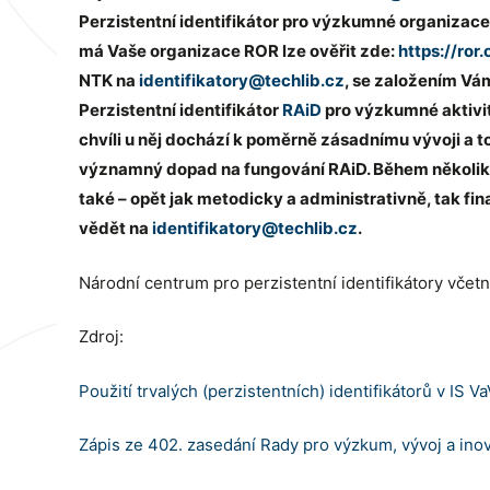
Perzistentní identifikátor pro výzkumné organizac
má Vaše organizace ROR lze ověřit zde:
https://ror
NTK na
identifikatory@techlib.cz
, se založením V
Perzistentní identifikátor
RAiD
pro výzkumné aktivity
chvíli u něj dochází k poměrně zásadnímu vývoji a t
významný dopad na fungování RAiD. Během několika
také – opět jak metodicky a administrativně, tak fi
vědět na
identifikatory@techlib.cz
.
Národní centrum pro perzistentní identifikátory včet
Zdroj:
Použití trvalých (perzistentních) identifikátorů v IS Va
Zápis ze 402. zasedání Rady pro výzkum, vývoj a in