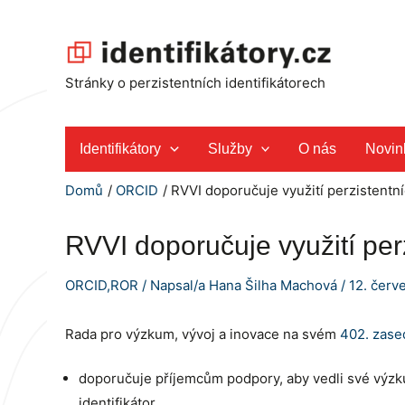
Přeskočit
na
obsah
Stránky o perzistentních identifikátorech
Identifikátory
Služby
O nás
Novin
Domů
ORCID
RVVI doporučuje využití perzistentní
RVVI doporučuje využití perz
ORCID
,
ROR
/ Napsal/a
Hana Šilha Machová
/
12. červ
Rada pro výzkum, vývoj a inovace na svém
402. zase
doporučuje příjemcům podpory, aby vedli své výzk
identifikátor,