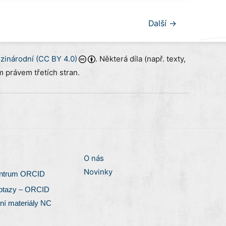
Další
→
inárodní (CC BY 4.0)
. Některá díla (např. texty,
 právem třetích stran.
O nás
Novinky
entrum ORCID
otazy – ORCID
ní materiály NC