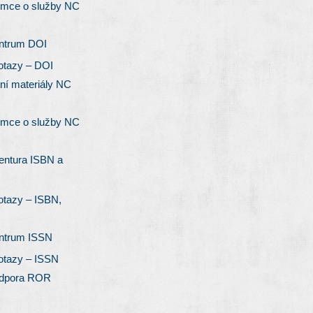
emce o služby NC
entrum DOI
otazy – DOI
ní materiály NC
emce o služby NC
entura ISBN a
otazy – ISBN,
entrum ISSN
otazy – ISSN
odpora ROR