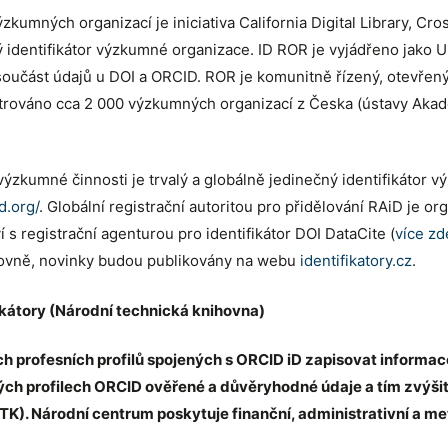
 výzkumných organizací je iniciativa California Digital Library, C
alý identifikátor výzkumné organizace. ID ROR je vyjádřeno jak
součást údajů u DOI a ORCID. ROR je komunitně řízený, otevřený 
trováno cca 2 000 výzkumných organizací z Česka (ústavy Akade
tor výzkumné činnosti je trvalý a globálně jedinečný identifikáto
id.org/
. Globální registrační autoritou pro přidělování RAiD je
s registrační agenturou pro identifikátor DOI DataCite (
více zd
nihovně, novinky budou publikovány na webu
identifikatory.cz
.
ikátory (Národní technická knihovna)
ofesních profilů spojených s ORCID iD zapisovat informace o j
svých profilech ORCID ověřené a důvěryhodné údaje a tím zvýšit
). Národní centrum poskytuje finanční, administrativní a me
.