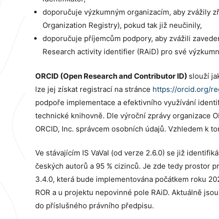
doporučuje výzkumným organizacím, aby zvážily zří
Organization Registry), pokud tak již neučinily,
doporučuje příjemcům podpory, aby zvážili zaveden
Research activity identifier (RAiD) pro své výzkumné
ORCID (Open Research and Contributor ID)
slouží j
lze jej získat registrací na stránce
https://orcid.org/re
podpoře implementace a efektivního využívání identi
technické knihovně. Dle výroční zprávy organizace O
ORCID, Inc. správcem osobních údajů. Vzhledem k tomu
Ve stávajícím IS VaVaI (od verze 2.6.0) se již ident
českých autorů a 95 % cizinců. Je zde tedy prostor p
3.4.0, která bude implementována počátkem roku 2025
ROR a u projektu nepovinné pole RAiD. Aktuálně jsou 
do příslušného právního předpisu.