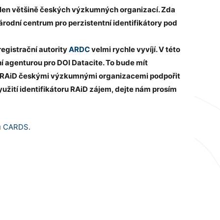
idělen většině českých výzkumných organizací. Zda
árodní centrum pro perzistentní identifikátory pod
registrační autority
ARDC
velmi rychle vyvíjí. V této
í agenturou pro DOI Datacite. To bude mít
tí RAiD českými výzkumnými organizacemi podpořit
užití identifikátoru RAiD zájem, dejte nám prosím
u
CARDS
.