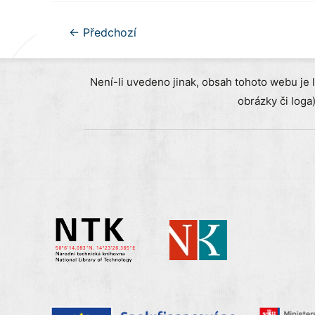
Navigace
←
Předchozí
pro
příspěvek
Není-li uvedeno jinak, obsah tohoto webu je 
obrázky či loga