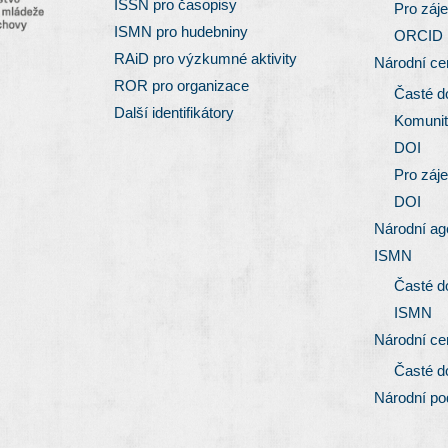
ISSN pro časopisy
Pro záj
ISMN pro hudebniny
ORCID
RAiD pro výzkumné aktivity
Národní c
ROR pro organizace
Časté d
Další identifikátory
Komunit
DOI
Pro záj
DOI
Národní ag
ISMN
Časté d
ISMN
Národní c
Časté d
Národní p