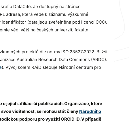
rossref a DataCite. Je dostupný na stránce
o URL adresa, která vede k záznamu výzkumné
identifikátor (data jsou zveřejněna pod licencí CC0).
mie věd, většina českých univerzit, fakultní
r výzkumných projektů dle normy ISO 23527:2022. Bližší
 organizace Australian Research Data Commons (ARDC).
e
). Vývoj kolem RAiD sleduje Národní centrum pro
ejich afiliaci či publikacích. Organizace, které
 svou viditelnost, se mohou stát členy
Národního
todickou podporu pro využití ORCID iD. V případě