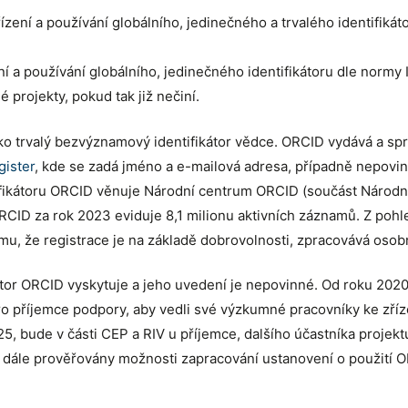
zení a používání globálního, jedinečného a trvalého identifik
í a používání globálního, jedinečného identifikátoru dle norm
 projekty, pokud tak již nečiní.
ako trvalý bezvýznamový identifikátor vědce. ORCID vydává a sp
gister
, kde se zadá jméno a e-mailová adresa, případně nepovi
fikátoru ORCID věnuje Národní centrum ORCID (součást Národního
RCID za rok 2023 eviduje 8,1 milionu aktivních záznamů. Z poh
, že registrace je na základě dobrovolnosti, zpracovává osobní
ifikátor ORCID vyskytuje a jeho uvedení je nepovinné. Od roku 
ro příjemce podpory, aby vedli své výzkumné pracovníky ke zříze
, bude v části CEP a RIV u příjemce, dalšího účastníka projek
dále prověřovány možnosti zapracování ustanovení o použití OR