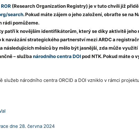
e
ROR
(Research Organization Registry) je v tuto chvíli již př
.org/search
. Pokud máte zájem o jeho založení, obraťte se na N
ám rádi pomůžeme.
 patří k novějším identifikátorům, který se díky aktivitě jeho 
o k navázání strategického partnerství mezi ARDC a registračn
 následujících měsíců by mělo být jasnější, zda může využi
nančně – služba
národního centra DOI
pod NTK. Pokud máte o vy
ně služeb národního centra ORCID a DOI vzniklo v rámci projekt
VaI
ovace dne 28. června 2024