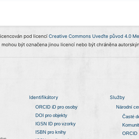
licencován pod licencí
Creative Commons Uveďte původ 4.0 Mez
) mohou být označena jinou licencí nebo být chráněna autorským
Identifikátory
Služby
ORCID iD pro osoby
Národní c
DOI pro objekty
Časté d
IGSN ID pro vzorky
Komunit
ISBN pro knihy
ORCID