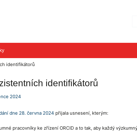
Hl
ky
ch identifikátorů
istentních identifikátorů
ence 2024
dání dne 28. června 2024
přijala usnesení, kterým:
umné pracovníky ke zřízení ORCID a to tak, aby každý výzkumn