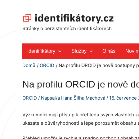
Přeskočit
na
obsah
Stránky o perzistentních identifikátorech
Identifikátory
Služby
O nás
Novin
Domů
ORCID
Na profilu ORCID je nově dostupný 
Na profilu ORCID je nově 
ORCID
/ Napsal/a
Hana Šilha Machová
/
16. července
Výzkumníci mají přístup k přehledu svých vlastních 
ukazatele důvěryhodnosti a lépe porozumět obsahu
Přehled umožňuje rychle a snadno pochopit obsah záz