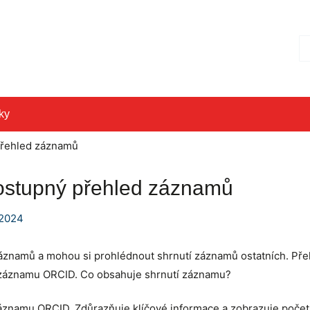
Hl
ky
přehled záznamů
dostupný přehled záznamů
 2024
záznamů a mohou si prohlédnout shrnutí záznamů ostatních. Přeh
 záznamu ORCID. Co obsahuje shrnutí záznamu?
namu ORCID. Zdůrazňuje klíčové informace a zobrazuje počet p