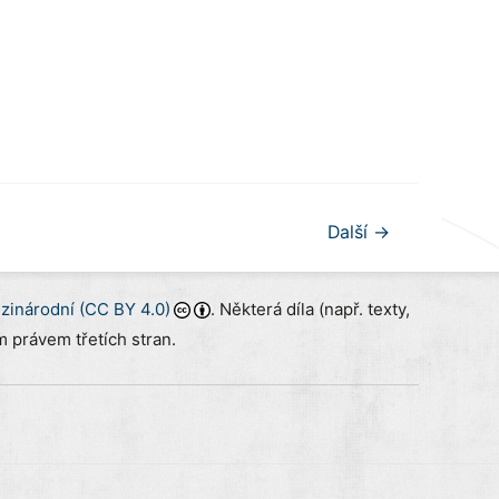
Další
→
inárodní (CC BY 4.0)
. Některá díla (např. texty,
 právem třetích stran.