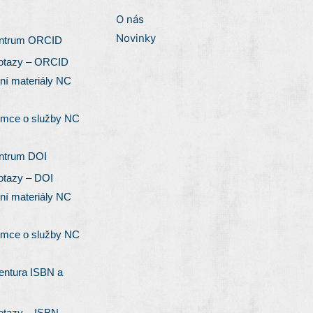
O nás
Novinky
entrum ORCID
otazy – ORCID
ní materiály NC
emce o služby NC
entrum DOI
otazy – DOI
ní materiály NC
emce o služby NC
entura ISBN a
otazy – ISBN,