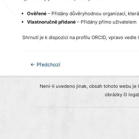
Ověřené
– Přidány důvěryhodnou organizací, kter
Vlastnoručně přidané
– Přidány přímo uživatelem
Shrnutí je k dispozici na profilu ORCID, vpravo vedle
Navigace
←
Předchozí
pro
příspěvek
Není-li uvedeno jinak, obsah tohoto webu je 
obrázky či loga