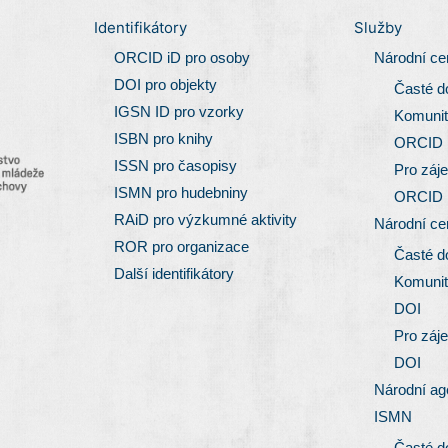
Identifikátory
Služby
ORCID iD pro osoby
Národní c
DOI pro objekty
Časté d
IGSN ID pro vzorky
Komunit
ISBN pro knihy
ORCID
ISSN pro časopisy
Pro záj
ISMN pro hudebniny
ORCID
RAiD pro výzkumné aktivity
Národní c
ROR pro organizace
Časté d
Další identifikátory
Komunit
DOI
Pro záj
DOI
Národní ag
ISMN
Časté d