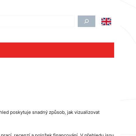
edat
led poskytuje snadný způsob, jak vizualizovat
rací, recenzí a položek financování. V přehledu jsou