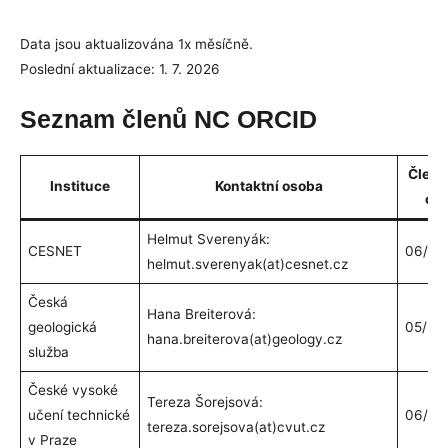
Data jsou aktualizována 1x měsíčně.
Poslední aktualizace: 1. 7. 2026
Seznam členů NC ORCID
Člen
Instituce
Kontaktní osoba
od
Helmut Sverenyák:
CESNET
06/20
helmut.sverenyak(at)cesnet.cz
Česká
Hana Breiterová:
geologická
05/20
hana.breiterova(at)geology.cz
služba
České vysoké
Tereza Šorejsová:
učení technické
06/20
tereza.sorejsova(at)cvut.cz
v Praze