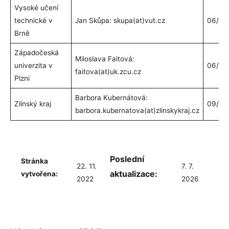
Vysoké učení
technické v
Jan Skůpa: skupa(at)vut.cz
06/20
Brně
Západočeská
Miloslava Faitová:
univerzita v
06/20
faitova(at)uk.zcu.cz
Plzni
Barbora Kubernátová:
Zlínský kraj
09/20
barbora.kubernatova(at)zlinskykraj.cz
Poslední
Stránka
22. 11.
7. 7.
aktualizace:
vytvořena:
2022
2026