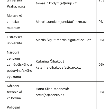
univerzita
11/20
tomas.nikodym(at)mup.cz
Praha, o.p.s.
Moravské
zemské
Marek Junek: mjunek(at)mzm.cz
01/20
muzeum
Ostravská
Martin Šigut: martin.sigut(at)osu.cz
06/20
univerzita
Národní
centrum
Katarína Čiháková:
zemědělského a
06/20
katarina.cihakova(at)carc.cz
potravinářského
výzkumu
Národní
Hana Šilha Machová:
technická
06/20
orcid(at)techlib.cz
knihovna
Policejní