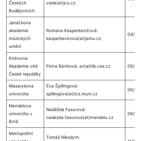
Českých
veda(at)jcu.cz
Budějovicích
Janáčkova
akademie
Romana Kasperkevičová:
04/20
múzických
kasperkevicova(at)jamu.cz
umění
Knihovna
Akademie věd
Petra Bártková: arl(at)lib.cas.cz
06/20
České republiky
Masarykova
Eva Špillingová:
06/20
univerzita
spillingova(at)ics.muni.cz
Mendelova
Naděžda Fasurová:
univerzita v
06/20
nadezda.fasurova(at)mendelu.cz
Brně
Metropolitní
Tomáš Nikodym: