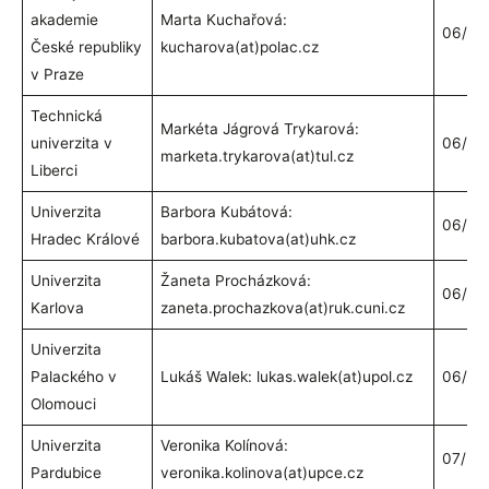
akademie
Marta Kuchařová:
06/20
České republiky
kucharova(at)polac.cz
v Praze
Technická
Markéta Jágrová Trykarová:
univerzita v
06/20
marketa.trykarova(at)tul.cz
Liberci
Univerzita
Barbora Kubátová:
06/20
Hradec Králové
barbora.kubatova(at)uhk.cz
Univerzita
Žaneta Procházková:
06/20
Karlova
zaneta.prochazkova(at)ruk.cuni.cz
Univerzita
Palackého v
Lukáš Walek: lukas.walek(at)upol.cz
06/20
Olomouci
Univerzita
Veronika Kolínová:
07/20
Pardubice
veronika.kolinova(at)upce.cz