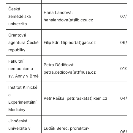
Česká
Hana Landová:
zemědělská
07/20
hanalandova(at)lib.czu.cz
univerzita
Grantová
agentura České
Filip Edr: filip.edr(at)gacr.cz
06/20
republiky
Fakultní
Petra Dědičová:
nemocnice u
01/20
petra.dedicova(at)fnusa.cz
sv. Anny v Brně
Institut Klinické
a
Petr Raška: petr.raska(at)ikem.cz
04/20
Experimentální
Medicíny
Jihočeská
univerzita v
Luděk Berec: prorektor-
06/20