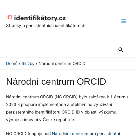
Přeskočit
na
obsah
Main
Stránky o perzistentních identifikátorech
Men
Hledat
Domů
Služby
Národní centrum ORCID
Národní centrum ORCID
Národní centrum ORCID (NC ORCID)
bylo založeno k 1. červnu
2023 k podpoře implementace a efektivního využívání
perzistentního identifikátoru ORCID iD v oblasti výzkumu,
vývoje a inovací v České republice.
NC ORCID funguje pod
Národním centrem pro perzistentní