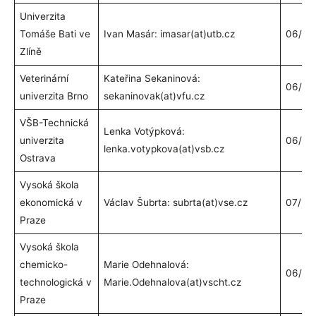
Univerzita
Tomáše Bati ve
Ivan Masár: imasar(at)utb.cz
06/20
Zlíně
Veterinární
Kateřina Sekaninová:
06/20
univerzita Brno
sekaninovak(at)vfu.cz
VŠB-Technická
Lenka Votýpková:
univerzita
06/20
lenka.votypkova(at)vsb.cz
Ostrava
Vysoká škola
ekonomická v
Václav Šubrta: subrta(at)vse.cz
07/20
Praze
Vysoká škola
chemicko-
Marie Odehnalová:
06/20
technologická v
Marie.Odehnalova(at)vscht.cz
Praze