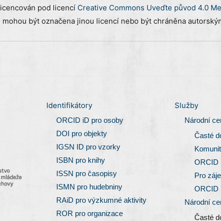
licencován pod licencí
Creative Commons Uveďte původ 4.0 Mez
) mohou být označena jinou licencí nebo být chráněna autorským
Identifikátory
Služby
ORCID iD pro osoby
Národní c
DOI pro objekty
Časté d
IGSN ID pro vzorky
Komunit
ISBN pro knihy
ORCID
ISSN pro časopisy
Pro záj
ISMN pro hudebniny
ORCID
RAiD pro výzkumné aktivity
Národní c
ROR pro organizace
Časté d