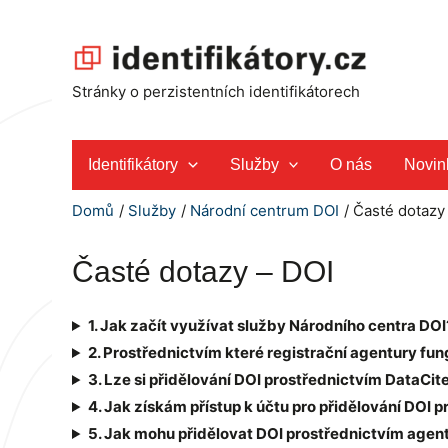
Přeskočit
na
obsah
Stránky o perzistentních identifikátorech
Identifikátory
Služby
O nás
Novin
Domů
Služby
Národní centrum DOI
Časté dotazy
Časté dotazy – DOI
1. Jak začít využívat služby Národního centra DOI
2. Prostřednictvím které registrační agentury fu
3. Lze si přidělování DOI prostřednictvím DataCi
4. Jak získám přístup k účtu pro přidělování DOI
5. Jak mohu přidělovat DOI prostřednictvím agen