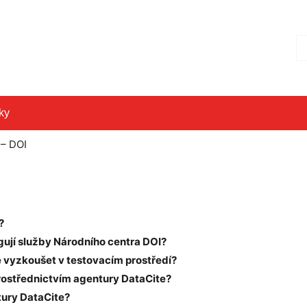
Hl
ky
 – DOI
?
ngují služby Národního centra DOI?
te vyzkoušet v testovacím prostředí?
 prostřednictvím agentury DataCite?
tury DataCite?