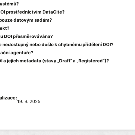
 systémů?
DOI prostřednictvím DataCite?
I pouze datovým sadám?
jekt?
jsou DOI přesměrovávána?
ne nedostupný nebo došlo k chybnému přidělení DOI?
trační agentuře?
a jejich metadata (stavy „Draft“ a „Registered“)?
alizace:
19. 9. 2025