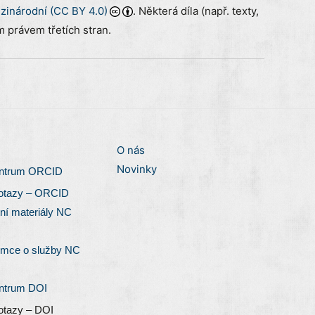
inárodní (CC BY 4.0)
. Některá díla (např. texty,
 právem třetích stran.
O nás
Novinky
entrum ORCID
otazy – ORCID
ní materiály NC
emce o služby NC
entrum DOI
otazy – DOI