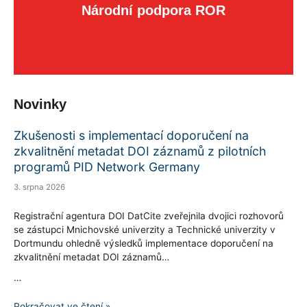
Národní podpora ROR
Novinky
Zkušenosti s implementací doporučení na
zkvalitnění metadat DOI záznamů z pilotních
programů PID Network Germany
3. srpna 2026
Registrační agentura DOI DatCite zveřejnila dvojici rozhovorů
se zástupci Mnichovské univerzity a Technické univerzity v
Dortmundu ohledně výsledků implementace doporučení na
zkvalitnění metadat DOI záznamů…
…
Zkušenosti
Pokračovat ve čtení »