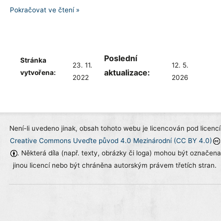
Změny
Pokračovat ve čtení »
v
rámci
API
Poslední
DataCite
Stránka
23. 11.
12. 5.
aktualizace:
vytvořena:
2022
2026
Není-li uvedeno jinak, obsah tohoto webu je licencován pod licencí
Creative Commons Uveďte původ 4.0 Mezinárodní (CC BY 4.0)
. Některá díla (např. texty, obrázky či loga) mohou být označena
jinou licencí nebo být chráněna autorským právem třetích stran.