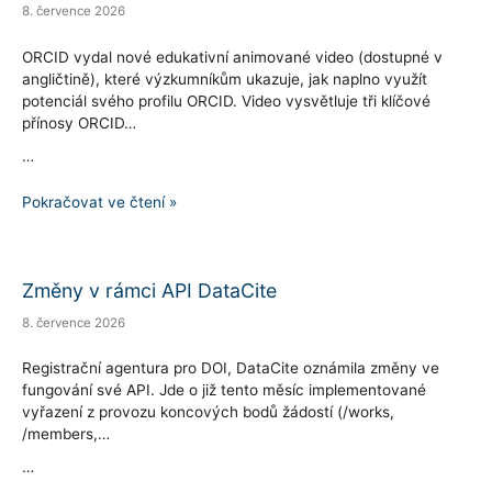
výzkumné
8. července 2026
infrastruktury
ORCID vydal nové edukativní animované video (dostupné v
angličtině), které výzkumníkům ukazuje, jak naplno využít
potenciál svého profilu ORCID. Video vysvětluje tři klíčové
přínosy ORCID…
…
Nové
Pokračovat ve čtení »
edukativní
video
ORCID:
Změny v rámci API DataCite
K
8. července 2026
čemu
vám
Registrační agentura pro DOI, DataCite oznámila změny ve
fungování své API. Jde o již tento měsíc implementované
slouží
vyřazení z provozu koncových bodů žádostí (/works,
váš
/members,…
záznam
…
ORCID?