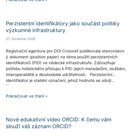
s
implementací
doporučení
Perzistentní identifikátory jako součást politiky
na
výzkumné infrastruktury
zkvalitnění
27. července 2026
metadat
DOI
Registrační agentura pro DOI Crossref publikovala stanoviskov
ý dokument (position paper) na téma použití perzistentních
záznamů
identifikátorů (PID) ve vědecké infrastruktuře. Zdůrazňuje
z
potřebu holistického přístupu k PID: jejich metadatům, službám,
pilotních
interoperabilitě a dlouhodobé udržitelnosti. Perzistentní
programů
identifikátor je stabilní označení, jehož hodnota se odvíjí…
…
PID
Network
Perzistentní
Pokračovat ve čtení »
Germany
identifikátory
jako
součást
Nové edukativní video ORCID: K čemu vám
politiky
slouží váš záznam ORCID?