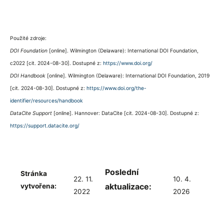
Použité zdroje:
DOI Foundation
[online]. Wilmington (Delaware): International DOI Foundation,
c2022 [cit. 2024-08-30]. Dostupné z:
https://www.doi.org/
DOI Handbook
[online]. Wilmington (Delaware): International DOI Foundation, 2019
[cit. 2024-08-30]. Dostupné z:
https://www.doi.org/the-
identifier/resources/handbook
DataCite Support
[online]. Hannover: DataCite [cit. 2024-08-30]. Dostupné z:
https://support.datacite.org/
Poslední
Stránka
22. 11.
10. 4.
aktualizace:
vytvořena:
2022
2026