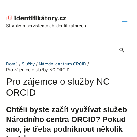
Přeskočit
na
obsah
Main
Stránky o perzistentních identifikátorech
Men
Hledat
Domů
Služby
Národní centrum ORCID
Pro zájemce o služby NC ORCID
Pro zájemce o služby NC
ORCID
Chtěli byste začít využívat služeb
Národního centra ORCID? Pokud
ano, je třeba podniknout několik