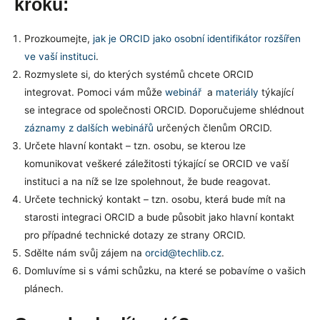
kroků:
Prozkoumejte,
jak je ORCID jako osobní identifikátor rozšířen
ve vaší instituci
.
Rozmyslete si, do kterých systémů chcete ORCID
integrovat. Pomoci vám může
webinář
a
materiály
týkající
se integrace od společnosti ORCID. Doporučujeme shlédnout
záznamy z dalších webinářů
určených členům ORCID.
Určete hlavní kontakt – tzn. osobu, se kterou lze
komunikovat veškeré záležitosti týkající se ORCID ve vaší
instituci a na níž se lze spolehnout, že bude reagovat.
Určete technický kontakt – tzn. osobu, která bude mít na
starosti integraci ORCID a bude působit jako hlavní kontakt
pro případné technické dotazy ze strany ORCID.
Sdělte nám svůj zájem na
orcid@techlib.cz
.
Domluvíme si s vámi schůzku, na které se pobavíme o vašich
plánech.