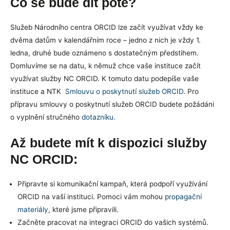
Co se bude dít poté?
Služeb Národního centra ORCID lze začít využívat vždy ke
dvěma datům v kalendářním roce – jedno z nich je vždy 1.
ledna, druhé bude oznámeno s dostatečným předstihem.
Domluvíme se na datu, k němuž chce vaše instituce začít
využívat služby NC ORCID. K tomuto datu podepíše vaše
instituce a NTK
Smlouvu o poskytnutí služeb ORCID
. Pro
přípravu smlouvy o poskytnutí služeb ORCID budete požádáni
o vyplnění stručného
dotazníku.
Až budete mít k dispozici služby
NC ORCID:
Připravte si komunikační kampaň, která podpoří využívání
ORCID na vaší instituci. Pomoci vám mohou
propagační
materiály
, které jsme připravili.
Začněte pracovat na integraci ORCID do vašich systémů.