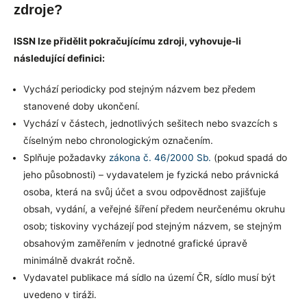
zdroje?
ISSN lze přidělit pokračujícímu zdroji, vyhovuje-li
následující definici:
Vychází periodicky pod stejným názvem bez předem
stanovené doby ukončení.
Vychází v částech, jednotlivých sešitech nebo svazcích s
číselným nebo chronologickým označením.
Splňuje požadavky
zákona č. 46/2000 Sb.
(pokud spadá do
jeho působnosti) – vydavatelem je fyzická nebo právnická
osoba, která na svůj účet a svou odpovědnost zajišťuje
obsah, vydání, a veřejné šíření předem neurčenému okruhu
osob; tiskoviny vycházejí pod stejným názvem, se stejným
obsahovým zaměřením v jednotné grafické úpravě
minimálně dvakrát ročně.
Vydavatel publikace má sídlo na území ČR, sídlo musí být
uvedeno v tiráži.