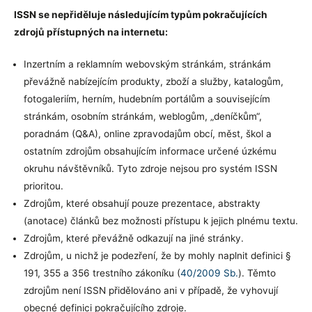
ISSN se nepřiděluje následujícím typům pokračujících
zdrojů přístupných na internetu:
Inzertním a reklamním webovským stránkám, stránkám
převážně nabízejícím produkty, zboží a služby, katalogům,
fotogaleriím, herním, hudebním portálům a souvisejícím
stránkám, osobním stránkám, weblogům, „deníčkům“,
poradnám (Q&A), online zpravodajům obcí, měst, škol a
ostatním zdrojům obsahujícím informace určené úzkému
okruhu návštěvníků. Tyto zdroje nejsou pro systém ISSN
prioritou.
Zdrojům, které obsahují pouze prezentace, abstrakty
(anotace) článků bez možnosti přístupu k jejich plnému textu.
Zdrojům, které převážně odkazují na jiné stránky.
Zdrojům, u nichž je podezření, že by mohly naplnit definici §
191, 355 a 356 trestního zákoníku (
40/2009 Sb.
). Těmto
zdrojům není ISSN přidělováno ani v případě, že vyhovují
obecné definici pokračujícího zdroje.