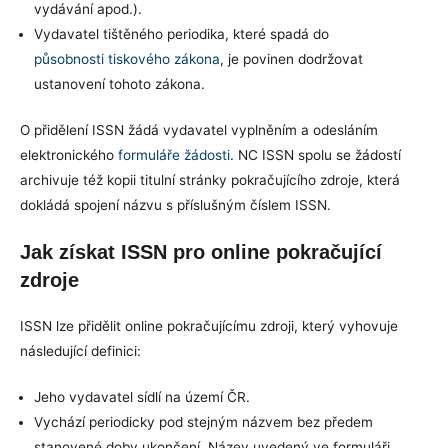
vydávání apod.).
Vydavatel tištěného periodika, které spadá do
působnosti tiskového zákona
, je povinen dodržovat
ustanovení tohoto zákona.
O přidělení ISSN žádá vydavatel vyplněním a odesláním
elektronického
formuláře žádosti
. NC ISSN spolu se žádostí
archivuje též kopii titulní stránky pokračujícího zdroje, která
dokládá spojení názvu s příslušným číslem ISSN.
Jak získat ISSN pro online pokračující
zdroje
ISSN lze přidělit online pokračujícímu zdroji, který vyhovuje
následující definici:
Jeho vydavatel sídlí na území ČR.
Vychází periodicky pod stejným názvem bez předem
stanovené doby ukončení. Název uvedený ve formuláři