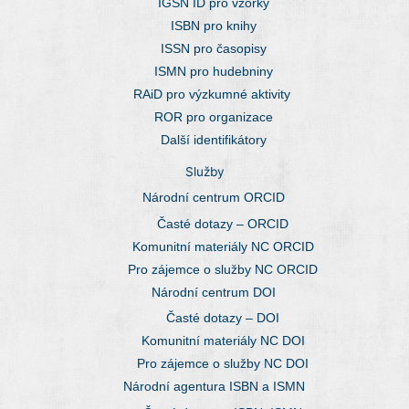
IGSN ID pro vzorky
ISBN pro knihy
ISSN pro časopisy
ISMN pro hudebniny
RAiD pro výzkumné aktivity
ROR pro organizace
Další identifikátory
Služby
Národní centrum ORCID
Časté dotazy – ORCID
Komunitní materiály NC ORCID
Pro zájemce o služby NC ORCID
Národní centrum DOI
Časté dotazy – DOI
Komunitní materiály NC DOI
Pro zájemce o služby NC DOI
Národní agentura ISBN a ISMN