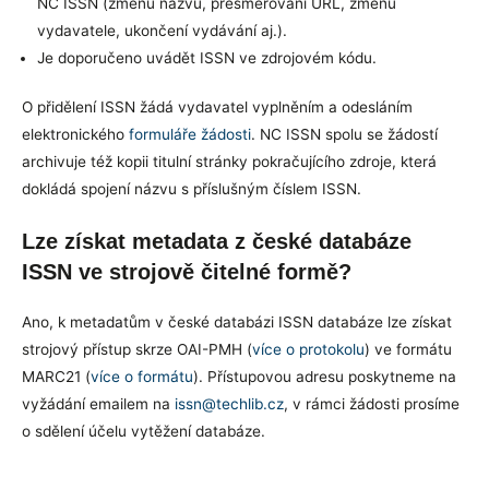
NC ISSN (změnu názvu, přesměrování URL, změnu
vydavatele, ukončení vydávání aj.).
Je doporučeno uvádět ISSN ve zdrojovém kódu.
O přidělení ISSN žádá vydavatel vyplněním a odesláním
elektronického
formuláře žádosti
. NC ISSN spolu se žádostí
archivuje též kopii titulní stránky pokračujícího zdroje, která
dokládá spojení názvu s příslušným číslem ISSN.
Lze získat metadata z české databáze
ISSN ve strojově čitelné formě?
Ano, k metadatům v české databázi ISSN databáze lze získat
strojový přístup skrze OAI-PMH (
více o protokolu
) ve formátu
MARC21 (
více o formátu
). Přístupovou adresu poskytneme na
vyžádání emailem na
issn@techlib.cz
, v rámci žádosti prosíme
o sdělení účelu vytěžení databáze.