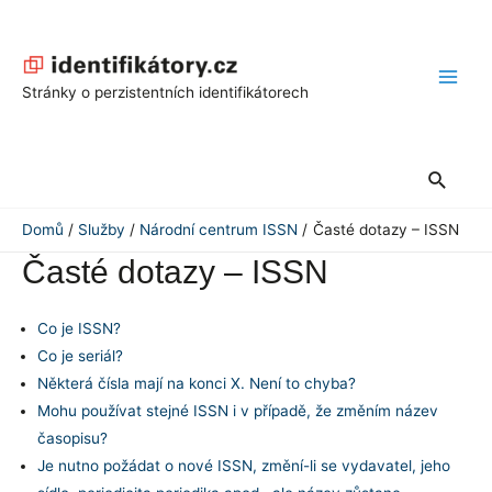
Přeskočit
na
obsah
Main
Stránky o perzistentních identifikátorech
Men
Hledat
Domů
Služby
Národní centrum ISSN
Časté dotazy – ISSN
Časté dotazy – ISSN
Co je ISSN?
Co je seriál?
Některá čísla mají na konci X. Není to chyba?
Mohu používat stejné ISSN i v případě, že změním název
časopisu?
Je nutno požádat o nové ISSN, změní-li se vydavatel, jeho