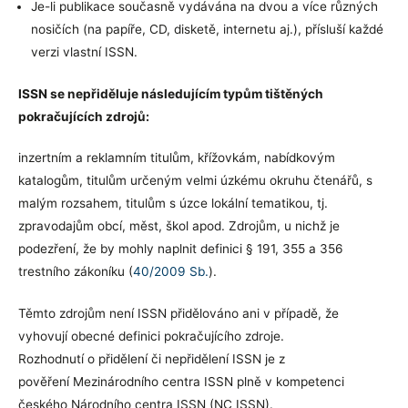
Je-li publikace současně vydávána na dvou a více různých
nosičích (na papíře, CD, disketě, internetu aj.), přísluší každé
verzi vlastní ISSN.
ISSN se nepřiděluje následujícím typům tištěných
pokračujících zdrojů:
inzertním a reklamním titulům, křížovkám, nabídkovým
katalogům, titulům určeným velmi úzkému okruhu čtenářů, s
malým rozsahem, titulům s úzce lokální tematikou, tj.
zpravodajům obcí, měst, škol apod. Zdrojům, u nichž je
podezření, že by mohly naplnit definici § 191, 355 a 356
trestního zákoníku (
40/2009 Sb.
).
Těmto zdrojům není ISSN přidělováno ani v případě, že
vyhovují obecné definici pokračujícího zdroje.
Rozhodnutí o přidělení či nepřidělení ISSN je z
pověření Mezinárodního centra ISSN plně v kompetenci
českého Národního centra ISSN (NC ISSN).