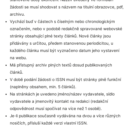
žádosti se musí shodovat s názvem na titulní obrazovce, pdf,
archivu.
Vychází buď v částech s číselným nebo chronologickým
označením, nebo v podobě redakčně spravované webovské
stránky obsahující plné texty článků. Nové články jsou
přidávány s určitou, předem stanovenou periodicitou, u
každého článku musí být vyznačeno datum jeho vystavení
na webu.
Má přístupný archiv plných textů dosud publikovaných
článků.
V době podání žádosti o ISSN musí být stránky plně funkční
(naplněny obsahem, min. 5 článků).
Na stránkách je uvedeno jméno/název vydavatele, sídlo
vydavatele a jmenovitý kontakt na redakci (redakční
odpovědnost musí spočívat na více než 1 osobě).
Je-li publikace současně vydávána na dvou a více různých
nosičích, přísluší každé verzi vlastní ISSN.