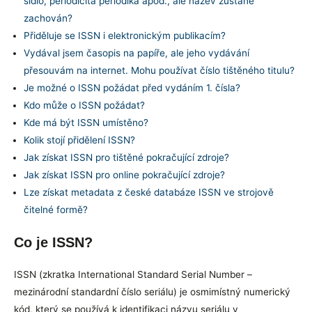
sídlo, periodicita periodika apod., ale název zůstane
zachován?
Přiděluje se ISSN i elektronickým publikacím?
Vydával jsem časopis na papíře, ale jeho vydávání
přesouvám na internet. Mohu používat číslo tištěného titulu?
Je možné o ISSN požádat před vydáním 1. čísla?
Kdo může o ISSN požádat?
Kde má být ISSN umístěno?
Kolik stojí přidělení ISSN?
Jak získat ISSN pro tištěné pokračující zdroje?
Jak získat ISSN pro online pokračující zdroje?
Lze získat metadata z české databáze ISSN ve strojově
čitelné formě?
Co je ISSN?
ISSN (zkratka International Standard Serial Number –
mezinárodní standardní číslo seriálu) je osmimístný numerický
kód, který se používá k identifikaci názvu seriálu v