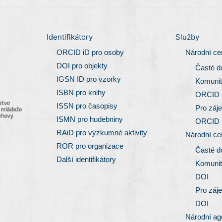
Identifikátory
Služby
ORCID iD pro osoby
Národní c
DOI pro objekty
Časté d
IGSN ID pro vzorky
Komunit
ISBN pro knihy
ORCID
ISSN pro časopisy
Pro záj
ISMN pro hudebniny
ORCID
RAiD pro výzkumné aktivity
Národní c
ROR pro organizace
Časté d
Další identifikátory
Komunit
DOI
Pro záj
DOI
Národní ag