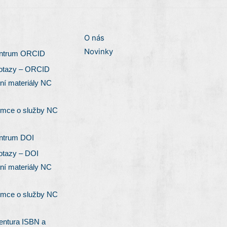
O nás
Novinky
entrum ORCID
otazy – ORCID
ní materiály NC
emce o služby NC
entrum DOI
otazy – DOI
ní materiály NC
emce o služby NC
entura ISBN a