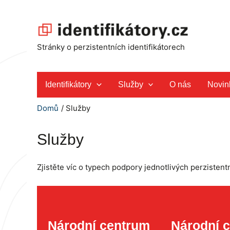
Přeskočit
na
obsah
Stránky o perzistentních identifikátorech
Identifikátory
Služby
O nás
Novin
Domů
Služby
Služby
Zjistěte víc o typech podpory jednotlivých perzistentn
Národní centrum
Národní 