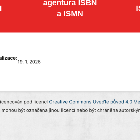
agentura ISBN
I
a ISMN
alizace:
19. 1. 2026
licencován pod licencí
Creative Commons Uveďte původ 4.0 Mez
) mohou být označena jinou licencí nebo být chráněna autorským