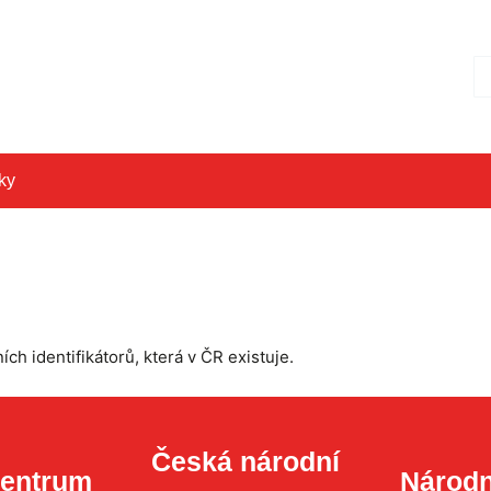
Hl
ky
ích identifikátorů, která v ČR existuje.
Česká národní
centrum
Národn