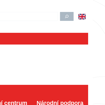
edat
í centrum
Národní podpora