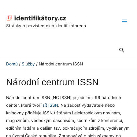
Přeskočit
na
obsah
Main
Stránky o perzistentních identifikátorech
Men
Hledat
Domů
Služby
Národní centrum ISSN
Národní centrum ISSN
Národní centrum ISSN (NC ISSN) je jedním z 96 národních
center, která tvoří
síť ISSN
. Na žádost vydavatele nebo
knihovny přiděluje ISSN tištěným i elektronickým novinám,
magazínům, vědeckým časopisům, sborníkům z konferencí,
edičním řadám a dalším tzv. pokračujícím zdrojům, vydávaným
na území České republiky. Zpracovává o nich záznamy do