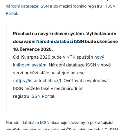
národní databáze ISSN
a do mezinárodního registru –
ISSN
Portal
.
Přechod na nový knihovní systém
:
Vyhledávání v
dosavadní
Národní databázi ISSN
bude ukončeno
18. července 2026.
Od 19. srpna 2026 bude v NTK spuštěn
nový
knihovní systém
. Národní databáze ISSN v nové
verzi poběží stále na stejné adrese
(
https://issn.techlib.cz/
). Ověřovat a vyhledávat
ISSN můžete také v mezinárodním
registru
ISSN Portal
.
Národní databáze ISSN
obsahuje záznamy o pokračujících
zdrojích vycházejících na území ČR a evidovaných NC ISSN.