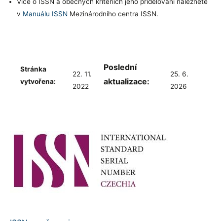
Více o ISSN a obecných kritériích jeho přidělování naleznete
v
Manuálu ISSN
Mezinárodního centra ISSN.
Poslední
Stránka
22. 11.
25. 6.
aktualizace:
vytvořena:
2022
2026