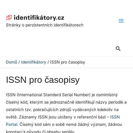
Přeskočit
na
obsah
Main
Stránky o perzistentních identifikátorech
Men
Hledat
Domů
Identifikátory
ISSN pro časopisy
ISSN pro časopisy
ISSN (International Standard Serial Number) je osmimístný
číselný kód, kterým se jednoznačně identifikují názvy periodik a
ostatních tzv. pokračujících zdrojů vydávaných kdekoliv na
světě. Záznamy ISSN jsou uloženy v referenční bázi –
ISSN
Portal
. Číselný kód sám o sobě nemá žádný význam, žádnou
konotaci k původu či obsahu seriálu.