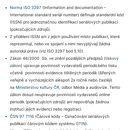
Norma ISO 3297
(Information and documentation –
International standard seriál number) definuje standardní kód
(ISSN) pro jednoznačnou identifikaci seriálových publikací
(pokračujících zdrojů).
Z přidělení ISSN ani z jejich používání místo publikací, které
reprezentují, nebo ve spojení s nimi nevyplývají žádná
autorská práva (viz ISO 3297 bod 5.10).
Zákon 46/2000 Sb. ve znění pozdějších předpisů (
tiskový
zákon
) upravuje povinnosti vydavatelů periodického tisku
včetně povinnosti evidence tištěných periodik (šířených
veřejně a vycházejících alespoň 2x ročně nebo častěji)
na
Ministerstvu kultury ČR
, odbor Média a audiovize. Tento
zákon dosud neupravuje povinnosti vydavatelů online
periodik (pokračujících zdrojů) ani nepověřuje žádnou
instituci jejich evidencí nebo registrací.
ČSN 97 7116
(Čárové kódy – Označování seriálových
publikací čárovým kódem systému
GTIN
).