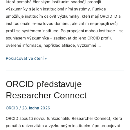
která pomáhá členským institucím snadněji propojit
během
výzkumníky s jejich institucionálními systémy. Funkce
dne
umožňuje institucím oslovit výzkumníky, kteří mají ORCID iD a
institucionální e-mailovou doménu, ale zatím nepropojili svůj
profil se systémem instituce. Po propojení mohou instituce – se
souhlasem výzkumníka – zapisovat do jeho ORCID profilu
ověřené informace, například afiliace, výzkumné …
Nová
Pokračovat ve čtení »
funkce
ORCID:
Researcher
ORCID představuje
Connect
Researcher Connect
usnadňuje
propojení
ORCID
/
28. ledna 2026
výzkumníků
s
ORCID spouští novou funkcionalitu Researcher Connect, která
institucemi
pomáhá univerzitám a výzkumným institucím lépe propojovat