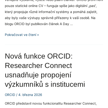
pouze statické online CV – funguje spíše jako digitální „pas“,
který propojuje různé informační systémy a pomáhá zajistit,
aby byly vaše výstupy správně přiřazeny k vaší osobě. Na
blogu ORCID byl publikován článek A Day …
A
Pokračovat ve čtení »
Day
in
the
Nová funkce ORCID:
Life
Researcher Connect
of
ORCID
usnadňuje propojení
Data:
výzkumníků s institucemi
co
dělá
ORCID
/
4. března 2026
vaše
ORCID
ORCID představil novou funkcionalitu Researcher Connect,
iD