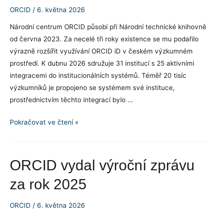
ORCID
/
6. května 2026
s
lepší
Národní centrum ORCID působí při Národní technické knihovně
viditelností
od června 2023. Za necelé tři roky existence se mu podařilo
výzkumu
výrazně rozšířit využívání ORCID iD v českém výzkumném
prostředí. K dubnu 2026 sdružuje 31 institucí s 25 aktivními
integracemi do institucionálních systémů. Téměř 20 tisíc
výzkumníků je propojeno se systémem své instituce,
prostřednictvím těchto integrací bylo …
Národní
Pokračovat ve čtení »
centrum
ORCID
v
ORCID vydal výroční zprávu
číslech
za rok 2025
ORCID
/
6. května 2026