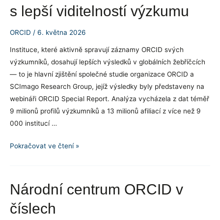
metadata
s lepší viditelností výzkumu
pro
vydavatele
ORCID
/
6. května 2026
Instituce, které aktivně spravují záznamy ORCID svých
výzkumníků, dosahují lepších výsledků v globálních žebříčcích
— to je hlavní zjištění společné studie organizace ORCID a
SCImago Research Group, jejíž výsledky byly představeny na
webináři ORCID Special Report. Analýza vycházela z dat téměř
9 milionů profilů výzkumníků a 13 milionů afiliací z více než 9
000 institucí …
ORCID
Pokračovat ve čtení »
jako
strategický
nástroj:
Národní centrum ORCID v
data
číslech
potvrzují
spojitost