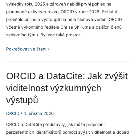
výsledky roku 2025 a zároveň nabídli první pohled na
plánované aktivity a rozvoj ORCID v roce 2026. Setkání
proběhlo online a vystoupili na něm členové vedení ORCID
včetně výkonného ředitele Chrise Shilluma a dalších členů
seniorního týmu. Byl zde také prostor …
ORCID
Pokračovat ve čtení »
Community
Town
Hall
ORCID a DataCite: Jak zvýšit
2026
viditelnost výzkumných
výstupů
ORCID
/
4. března 2026
ORCID a DataCite představily, jak může propojení
perzistentních identifikátorů pomoci zvýšit viditelnost a dopad