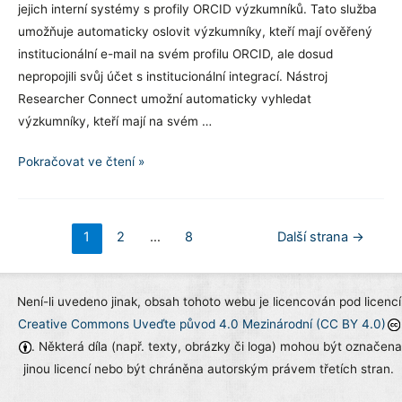
jejich interní systémy s profily ORCID výzkumníků. Tato služba
umožňuje automaticky oslovit výzkumníky, kteří mají ověřený
institucionální e-mail na svém profilu ORCID, ale dosud
nepropojili svůj účet s institucionální integrací. Nástroj
Researcher Connect umožní automaticky vyhledat
výzkumníky, kteří mají na svém …
ORCID
Pokračovat ve čtení »
představuje
Researcher
Connect
Stránkování
1
2
…
8
Další strana
→
příspěvků
Není-li uvedeno jinak, obsah tohoto webu je licencován pod licencí
Creative Commons Uveďte původ 4.0 Mezinárodní (CC BY 4.0)
. Některá díla (např. texty, obrázky či loga) mohou být označena
jinou licencí nebo být chráněna autorským právem třetích stran.