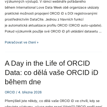
výzkumných výstupů. V rámci webináře pořádaného
během International Love Data Week obě organizace ukázaly
praktické možnosti propojení ORCID iD s DOI registrovanými
prostřednictvím DataCite. Jednou z hlavních funkcí
je automatická aktualizace profilu ORCID (ORCID auto-update).
Pokud výzkumník použije své ORCID iD při ukládání datasetu …
ORCID
Pokračovat ve čtení »
a
DataCite:
Jak
A Day in the Life of ORCID
zvýšit
Data: co dělá vaše ORCID iD
viditelnost
výzkumných
během dne
výstupů
ORCID
/
4. března 2026
Přemýšleli jste někdy, co dělá vaše ORCID iD ve chvíli, kdy se
věnujete výzkumu, výuce nebo psaní článků? ORCID profil není