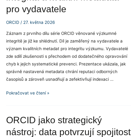
vám
pro vydavatele
slouží
váš
ORCID
/
27. května 2026
záznam
Záznam z prvního dílu série ORCID věnované výzkumné
ORCID?
integritě je již ke shlédnutí. Díl je zaměřený na vydavatele a
význam kvalitních metadat pro integritu výzkumu. Vydavatelé
zde sdílí zkušenosti s přechodem od dodatečného opravování
chyb k jejich systematické prevenci. Prezentace ukázala, jak
správně nastavená metadata chrání reputaci odborných
časopisů a zároveň usnadňují a zefektivňují indexaci …
Webinář
Pokračovat ve čtení »
ORCID:
Výzkumná
integrita
ORCID jako strategický
a
nástroj: data potvrzují spojitost
kvalitní