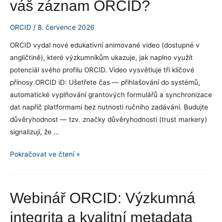
váš záznam ORCID?
ORCID
/
8. července 2026
ORCID vydal nové edukativní animované video (dostupné v
angličtině), které výzkumníkům ukazuje, jak naplno využít
potenciál svého profilu ORCID. Video vysvětluje tři klíčové
přínosy ORCID iD: Ušetřete čas — přihlašování do systémů,
automatické vyplňování grantových formulářů a synchronizace
dat napříč platformami bez nutnosti ručního zadávání. Budujte
důvěryhodnost — tzv. značky důvěryhodnosti (trust markery)
signalizují, že …
Nové
Pokračovat ve čtení »
edukativní
video
ORCID:
Webinář ORCID: Výzkumná
K
integrita a kvalitní metadata
čemu