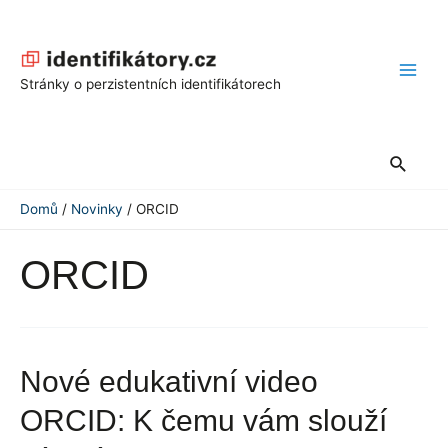
Přeskočit
na
obsah
Main
Stránky o perzistentních identifikátorech
Men
Hledat
Domů
Novinky
ORCID
ORCID
Nové edukativní video
ORCID: K čemu vám slouží