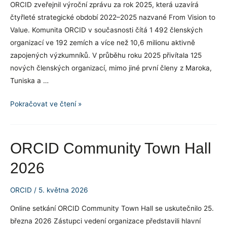
ORCID zveřejnil výroční zprávu za rok 2025, která uzavírá
čtyřleté strategické období 2022–2025 nazvané From Vision to
Value. Komunita ORCID v současnosti čítá 1 492 členských
organizací ve 192 zemích a více než 10,6 milionu aktivně
zapojených výzkumníků. V průběhu roku 2025 přivítala 125
nových členských organizací, mimo jiné první členy z Maroka,
Tuniska a …
ORCID
Pokračovat ve čtení »
vydal
výroční
zprávu
ORCID Community Town Hall
za
2026
rok
2025
ORCID
/
5. května 2026
Online setkání ORCID Community Town Hall se uskutečnilo 25.
března 2026 Zástupci vedení organizace představili hlavní