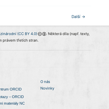
Další
→
inárodní (CC BY 4.0)
. Některá díla (např. texty,
 právem třetích stran.
O nás
Novinky
entrum ORCID
otazy – ORCID
ní materiály NC