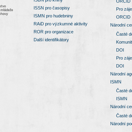
ORCID
ISSN pro časopisy
Pro záj
ISMN pro hudebniny
ORCID
RAiD pro výzkumné aktivity
Národní c
ROR pro organizace
Časté d
Další identifikátory
Komunit
DOI
Pro záj
DOI
Národní ag
ISMN
Časté d
ISMN
Národní c
Časté d
Národní p