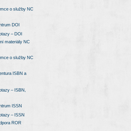
emce o služby NC
entrum DOI
otazy – DOI
ní materiály NC
emce o služby NC
entura ISBN a
otazy – ISBN,
entrum ISSN
otazy – ISSN
odpora ROR