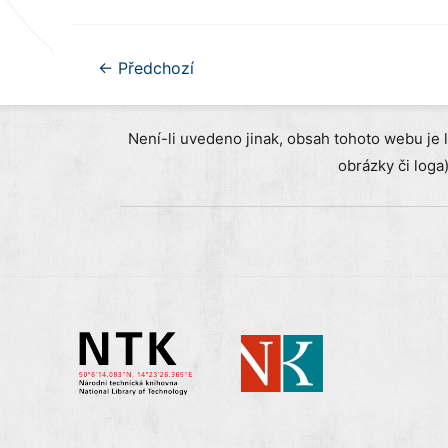
Navigace
←
Předchozí
pro
příspěvek
Není-li uvedeno jinak, obsah tohoto webu je 
obrázky či loga