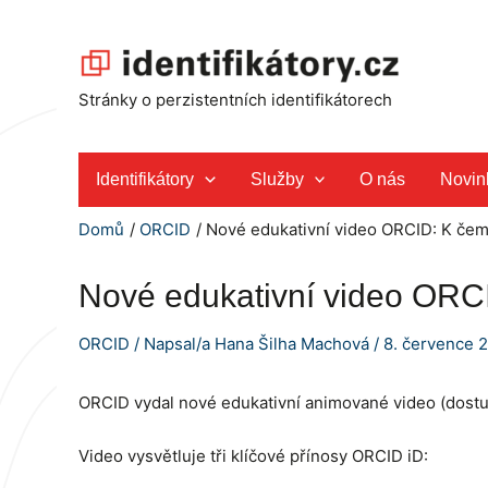
Přeskočit
na
obsah
Stránky o perzistentních identifikátorech
Identifikátory
Služby
O nás
Novin
Domů
ORCID
Nové edukativní video ORCID: K če
Nové edukativní video OR
ORCID
/ Napsal/a
Hana Šilha Machová
/
8. července 
ORCID vydal nové edukativní animované video (dostup
Video vysvětluje tři klíčové přínosy ORCID iD: