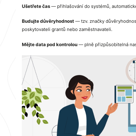
Ušetřete čas
— přihlašování do systémů, automatické
Budujte důvěryhodnost
— tzv. značky důvěryhodnosti
poskytovateli grantů nebo zaměstnavateli.
Mějte data pod kontrolou
— plně přizpůsobitelná nast