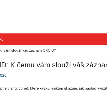
Hl
ky
mu vám slouží váš záznam ORCID?
CID: K čemu vám slouží váš záz
2026
né v angličtině), které výzkumníkům ukazuje, jak naplno využít