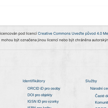
licencován pod licencí
Creative Commons Uveďte původ 4.0 Mez
) mohou být označena jinou licencí nebo být chráněna autorským
Identifikátory
Služby
ORCID iD pro osoby
Národní c
DOI pro objekty
Časté d
IGSN ID pro vzorky
Komunit
ISBN pro knihy