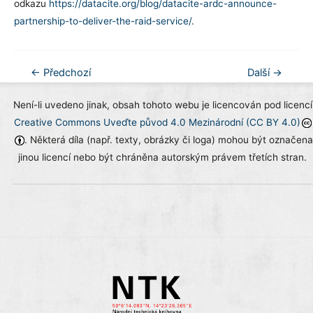
odkazu
https://datacite.org/blog/datacite-ardc-announce-
partnership-to-deliver-the-raid-service/.
Navigace
←
Předchozí
Další
→
pro
Není-li uvedeno jinak, obsah tohoto webu je licencován pod licencí
příspěvek
Creative Commons Uveďte původ 4.0 Mezinárodní (CC BY 4.0)
. Některá díla (např. texty, obrázky či loga) mohou být označena
jinou licencí nebo být chráněna autorským právem třetích stran.