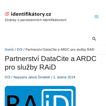
Přeskočit
na
obsah
Main
Stránky o perzistentních identifikátorech
Men
Hledat
Domů
DOI
Partnerství DataCite a ARDC pro služby RAiD
Partnerství DataCite a ARDC
pro služby RAiD
DOI
/ Napsal/a
Jakub Šindelář
/
2. dubna 2024