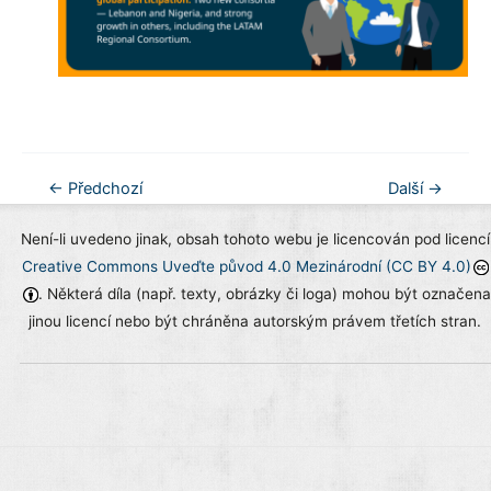
Navigace
←
Předchozí
Další
→
pro
Není-li uvedeno jinak, obsah tohoto webu je licencován pod licencí
příspěvek
Creative Commons Uveďte původ 4.0 Mezinárodní (CC BY 4.0)
. Některá díla (např. texty, obrázky či loga) mohou být označena
jinou licencí nebo být chráněna autorským právem třetích stran.