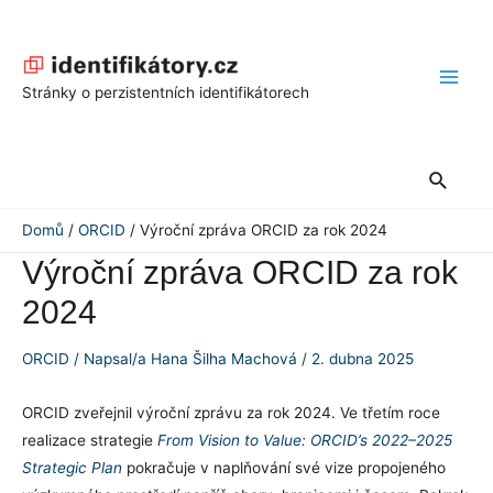
Přeskočit
na
obsah
Main
Stránky o perzistentních identifikátorech
Men
Hledat
Domů
ORCID
Výroční zpráva ORCID za rok 2024
Výroční zpráva ORCID za rok
2024
ORCID
/ Napsal/a
Hana Šilha Machová
/
2. dubna 2025
ORCID zveřejnil výroční zprávu za rok 2024. Ve třetím roce
realizace strategie
From Vision to Value: ORCID’s 2022–2025
Strategic Plan
pokračuje v naplňování své vize propojeného