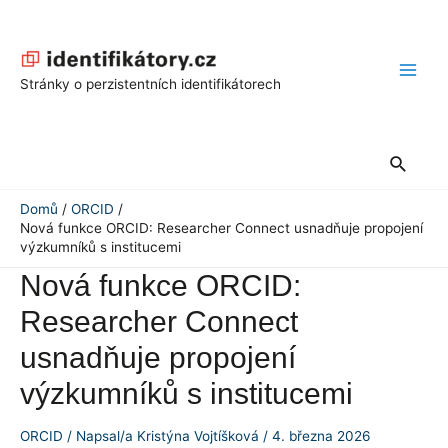
Přeskočit
na
obsah
Main
Stránky o perzistentních identifikátorech
Men
Hledat
Domů
ORCID
Nová funkce ORCID: Researcher Connect usnadňuje propojení
výzkumníků s institucemi
Nová funkce ORCID:
Researcher Connect
usnadňuje propojení
výzkumníků s institucemi
ORCID
/ Napsal/a
Kristýna Vojtíšková
/
4. března 2026