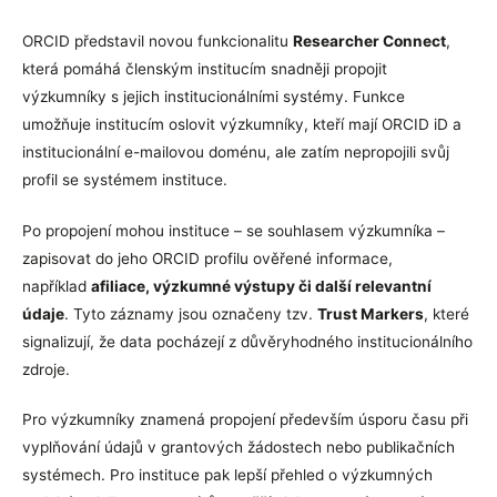
ORCID představil novou funkcionalitu
Researcher Connect
,
která pomáhá členským institucím snadněji propojit
výzkumníky s jejich institucionálními systémy. Funkce
umožňuje institucím oslovit výzkumníky, kteří mají ORCID iD a
institucionální e-mailovou doménu, ale zatím nepropojili svůj
profil se systémem instituce.
Po propojení mohou instituce – se souhlasem výzkumníka –
zapisovat do jeho ORCID profilu ověřené informace,
například
afiliace, výzkumné výstupy či další relevantní
údaje
. Tyto záznamy jsou označeny tzv.
Trust Markers
, které
signalizují, že data pocházejí z důvěryhodného institucionálního
zdroje.
Pro výzkumníky znamená propojení především úsporu času při
vyplňování údajů v grantových žádostech nebo publikačních
systémech. Pro instituce pak lepší přehled o výzkumných