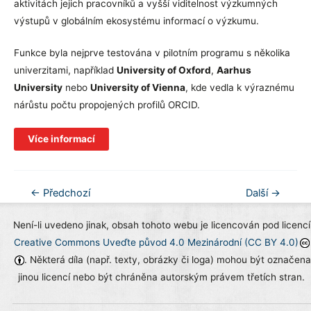
aktivitách jejich pracovníků a vyšší viditelnost výzkumných
výstupů v globálním ekosystému informací o výzkumu.
Funkce byla nejprve testována v pilotním programu s několika
univerzitami, například
University of Oxford
,
Aarhus
University
nebo
University of Vienna
, kde vedla k výraznému
nárůstu počtu propojených profilů ORCID.
Více informací
Navigace
←
Předchozí
Další
→
pro
Není-li uvedeno jinak, obsah tohoto webu je licencován pod licencí
příspěvek
Creative Commons Uveďte původ 4.0 Mezinárodní (CC BY 4.0)
. Některá díla (např. texty, obrázky či loga) mohou být označena
jinou licencí nebo být chráněna autorským právem třetích stran.