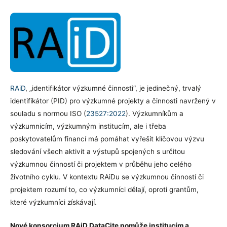
RAiD
, „identifikátor výzkumné činnosti“, je jedinečný, trvalý
identifikátor (PID) pro výzkumné projekty a činnosti navržený v
souladu s normou ISO (
23527:2022
). Výzkumníkům a
výzkumnicím, výzkumným institucím, ale i třeba
poskytovatelům financí má pomáhat vyřešit klíčovou výzvu
sledování všech aktivit a výstupů spojených s určitou
výzkumnou činností či projektem v průběhu jeho celého
životního cyklu. V kontextu RAiDu se výzkumnou činností či
projektem rozumí to, co výzkumníci dělají, oproti grantům,
které výzkumníci získávají.
Nové konsorcium RAiD DataCite pomůže institucím a