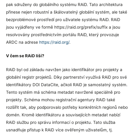
pak sdruženy do globálního systému RAiD. Tato architektura
přinese nejen robustní a škálovatelný globální systém, ale také
bezproblémové prostředí pro uživatele systému RAiD. RAiD
jsou vyjádřeny ve formě https://raid.org/prefix/suffix a jsou
resolvovány prostřednictvím portálu RAiD, který provozuje
ARDC na adrese
https://raid.org/
.
V čem se RAiD liší?
RAiD byl od základu navržen jako identifikátor pro projekty a
globální registr projektů. Díky partnerství využívá RAiD pro své
identifikátory DOI DataCite, ačkoli RAiD je samostatný systém.
Tento systém má schéma metadat navržené speciálně pro
projekty. Schéma mohou registrační agentury RAiD také
rozšířit tak, aby podporovalo potřeby konkrétních regionů nebo
domén. Kromě identifikátoru a souvisejících metadat nabízí
RAiD službu pro správu informací o projektu. Tato služba
usnadňuje přístup k RAiD více ověřeným uživatelům, tj.