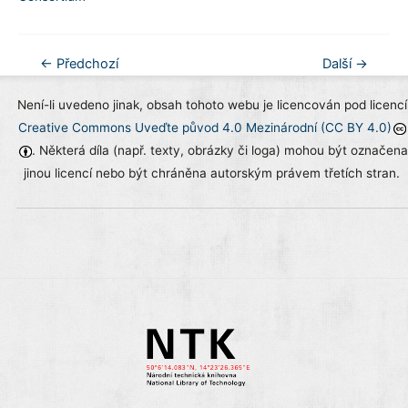
Navigace
←
Předchozí
Další
→
pro
Není-li uvedeno jinak, obsah tohoto webu je licencován pod licencí
příspěvek
Creative Commons Uveďte původ 4.0 Mezinárodní (CC BY 4.0)
. Některá díla (např. texty, obrázky či loga) mohou být označena
jinou licencí nebo být chráněna autorským právem třetích stran.