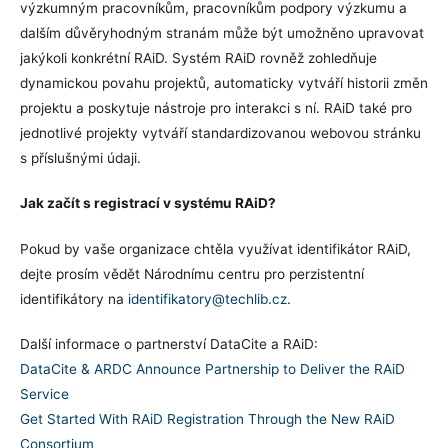
výzkumným pracovníkům, pracovníkům podpory výzkumu a
dalším důvěryhodným stranám může být umožněno upravovat
jakýkoli konkrétní RAiD. Systém RAiD rovněž zohledňuje
dynamickou povahu projektů, automaticky vytváří historii změn
projektu a poskytuje nástroje pro interakci s ní. RAiD také pro
jednotlivé projekty vytváří standardizovanou webovou stránku
s příslušnými údaji.
Jak začít s registrací v systému RAiD?
Pokud by vaše organizace chtěla využívat identifikátor RAiD,
dejte prosím vědět Národnímu centru pro perzistentní
identifikátory na
identifikatory@techlib.cz
.
Další informace o partnerství DataCite a RAiD:
DataCite & ARDC Announce Partnership to Deliver the RAiD
Service
Get Started With RAiD Registration Through the New RAiD
Consortium