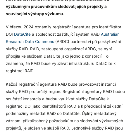
výzkumným pracovníkům sledovat jejich projekty a
související výstupy výzkumu.
V březnu 2024 oznámily registrační agentura pro identifikátor
DOI
DataCite
a společnost zaštiťující systém RAiD
Australian
Research Data Commons
(ARDC) partnerství při poskytování
služby RAiD. RAiD, zastoupená organizací ARDC, se nyní
připojila ke službám DataCite jako jedno z konsorcií. To
znamená, že RAiD bude využívat infrastrukturu DataCite k
registraci RAiD.
Každá registrační agentura RAiD bude provozovat instanci
služby RAiD pro určitý region. Registrační agentury RAiD budou
součástí konsorcia a budou využívat služby DataCite k
registraci DOI jako identifikátorů RAiD a k předkládání základní
podmnožiny metadat RAiD do DataCite. Úplný metadatový
záznam, přizpůsobený požadavkům na sledování výzkumných
projektů, je uložen ve službě RAiD. Jednotlivé služby RAiD jsou