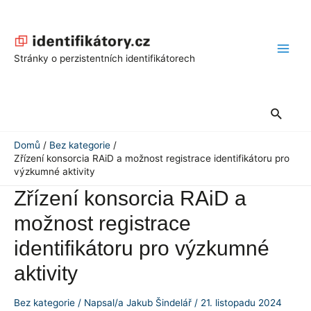
Přeskočit
na
obsah
Main
Stránky o perzistentních identifikátorech
Men
Hledat
Domů
Bez kategorie
Zřízení konsorcia RAiD a možnost registrace identifikátoru pro
výzkumné aktivity
Zřízení konsorcia RAiD a
možnost registrace
identifikátoru pro výzkumné
aktivity
Bez kategorie
/ Napsal/a
Jakub Šindelář
/
21. listopadu 2024