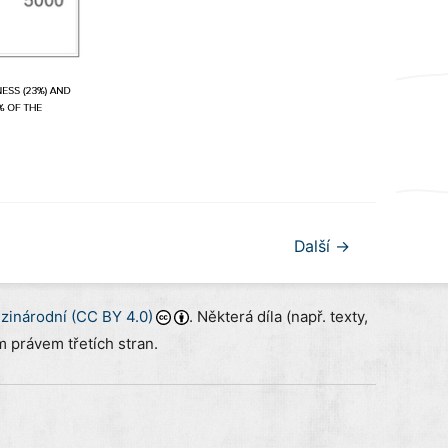
Další
→
inárodní (CC BY 4.0)
. Některá díla (např. texty,
 právem třetích stran.