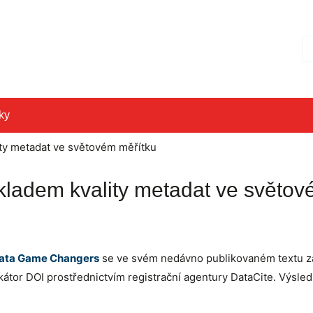
Hl
ky
ty metadat ve světovém měřítku
ladem kvality metadat ve světov
ata Game Changers
se ve svém nedávno publikovaném textu za
ifikátor DOI prostřednictvím registrační agentury DataCite. Výs