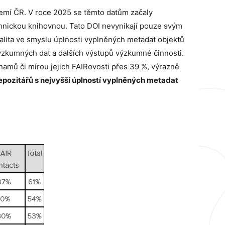
zemí ČR. V roce 2025 se těmto datům začaly
chnickou knihovnou. Tato DOI nevynikají pouze svým
alita ve smyslu úplnosti vyplněných metadat objektů
ýzkumných dat a dalších výstupů výzkumné činnosti.
namů či mírou jejich FAIRovosti přes 39 %, výrazně
epozitářů s nejvyšší úplností vyplněných metadat