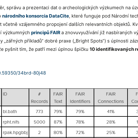
ěr, správu a prezentaci dat o archeologických výzkumech na ú
o
národního konsorcia DataCite
, které funguje pod Národní te
 včetně vzájemného propojení dalších relevantních objektů. Kv
ání výzkumných
principů FAIR
a znovuvyužívání již nasbíraných v
„zářných příkladů“ dobré praxe („Bright Spots“) s úplnosti záz
 pyšnit tím, že patří mezi úplnou špičku
10 identifikovaných r
/10.59350/34brd-80j48