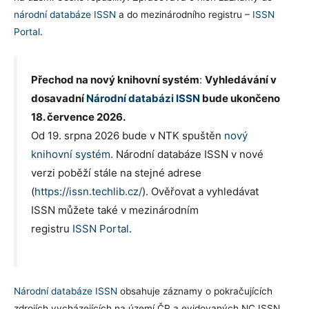
národní databáze ISSN
a do mezinárodního registru –
ISSN
Portal
.
Přechod na nový knihovní systém
:
Vyhledávání v
dosavadní
Národní databázi ISSN
bude ukončeno
18. července 2026.
Od 19. srpna 2026 bude v NTK spuštěn
nový
knihovní systém
. Národní databáze ISSN v nové
verzi poběží stále na stejné adrese
(
https://issn.techlib.cz/
). Ověřovat a vyhledávat
ISSN můžete také v mezinárodním
registru
ISSN Portal
.
Národní databáze ISSN
obsahuje záznamy o pokračujících
zdrojích vycházejících na území ČR a evidovaných NC ISSN.