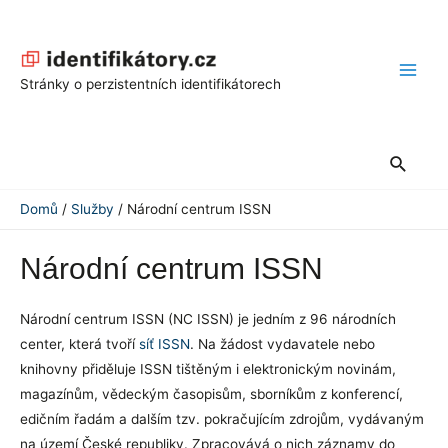
Přeskočit
na
obsah
Main
Stránky o perzistentních identifikátorech
Men
Hledat
Domů
Služby
Národní centrum ISSN
Národní centrum ISSN
Národní centrum ISSN (NC ISSN) je jedním z 96 národních
center, která tvoří
síť ISSN
. Na žádost vydavatele nebo
knihovny přiděluje ISSN tištěným i elektronickým novinám,
magazínům, vědeckým časopisům, sborníkům z konferencí,
edičním řadám a dalším tzv. pokračujícím zdrojům, vydávaným
na území České republiky. Zpracovává o nich záznamy do